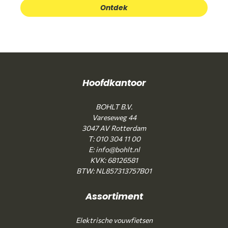
Ontdek
Hoofdkantoor
BOHLT B.V.
Vareseweg 44
3047 AV Rotterdam
T: 010 304 11 00
E: info@bohlt.nl
KVK: 68126581
BTW: NL857313757B01
Assortiment
Elektrische vouwfietsen