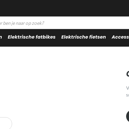
n
Elektrische fatbikes
Elektrische fietsen
Access
V
s