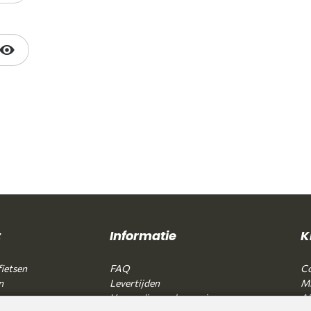
t
Informatie
K
ietsen
FAQ
Co
n
Levertijden
Mi
Verzending en bezorging
Al