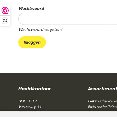
Wachtwoord
7,2
Wachtwoord vergeten?
Hoofdkantoor
Assortimen
BOHLT B.V.
Elektrische vouwf
Vareseweg 44
Elektrische fietse
3047 AV Rotterdam
Accessoires