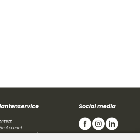
lantenservice
Social media
ntact
jn Account
gemene voorwaarden